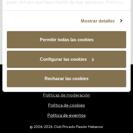
partir del uso que haya hecho de sus servicios.
Política
de cookies
Mostrar detalles
Permitir todas las cookies
Configurar las cookies
Estatutos
Rechazar las cookies
Política de privacidad
Políticas de moderación
Política de cookies
Política de eventos
@ 2006-2026 Club Privado Pasión Habanos.