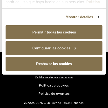
partir del uso que haya hecho de sus servicios.
Política
de cookies
Mostrar detalles
Permitir todas las cookies
Configurar las cookies
Estatutos
Rechazar las cookies
Política de privacidad
Políticas de moderación
Política de cookies
Política de eventos
@ 2006-2026 Club Privado Pasión Habanos.