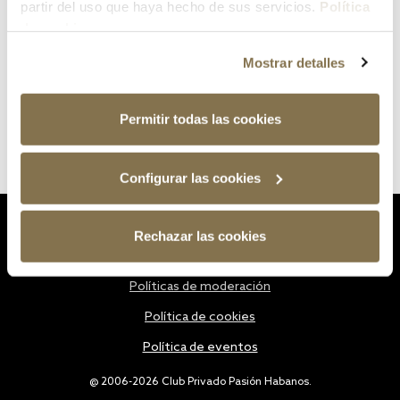
partir del uso que haya hecho de sus servicios.
Política
de cookies
Mostrar detalles
Permitir todas las cookies
Configurar las cookies
Estatutos
Rechazar las cookies
Política de privacidad
Políticas de moderación
Política de cookies
Política de eventos
@ 2006-2026 Club Privado Pasión Habanos.