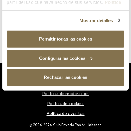
partir del uso que haya hecho de sus servicios.
Política
de cookies
Mostrar detalles
Permitir todas las cookies
Configurar las cookies
Estatutos
Rechazar las cookies
Política de privacidad
Políticas de moderación
Política de cookies
Política de eventos
@ 2006-2026 Club Privado Pasión Habanos.