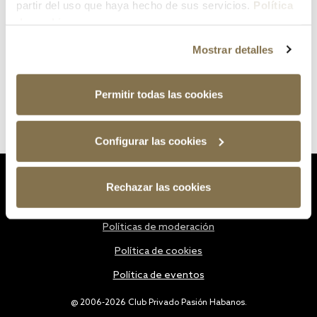
partir del uso que haya hecho de sus servicios.
Política
de cookies
Mostrar detalles
Permitir todas las cookies
Configurar las cookies
Estatutos
Rechazar las cookies
Política de privacidad
Políticas de moderación
Política de cookies
Política de eventos
@ 2006-2026 Club Privado Pasión Habanos.