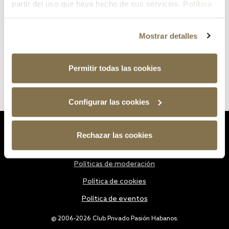
partir del uso que haya hecho de sus servicios.
Política
de cookies
Mostrar detalles
Permitir todas las cookies
Configurar las cookies
Estatutos
Rechazar las cookies
Política de privacidad
Políticas de moderación
Política de cookies
Política de eventos
@ 2006-2026 Club Privado Pasión Habanos.