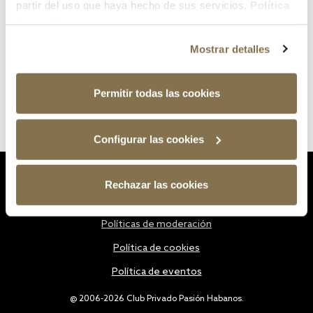
partir del uso que haya hecho de sus servicios.
Política
de cookies
Mostrar detalles
Permitir todas las cookies
Configurar las cookies
Estatutos
Rechazar las cookies
Política de privacidad
Políticas de moderación
Política de cookies
Política de eventos
@ 2006-2026 Club Privado Pasión Habanos.