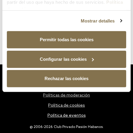
partir del uso que haya hecho de sus servicios.
Política
de cookies
Mostrar detalles
Permitir todas las cookies
Configurar las cookies
Estatutos
Rechazar las cookies
Política de privacidad
Políticas de moderación
Política de cookies
Política de eventos
@ 2006-2026 Club Privado Pasión Habanos.