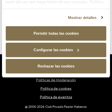
partir del uso que haya hecho de sus servicios.
Política
de cookies
Mostrar detalles
Permitir todas las cookies
Configurar las cookies
Estatutos
Rechazar las cookies
Política de privacidad
Políticas de moderación
Política de cookies
Política de eventos
@ 2006-2026 Club Privado Pasión Habanos.