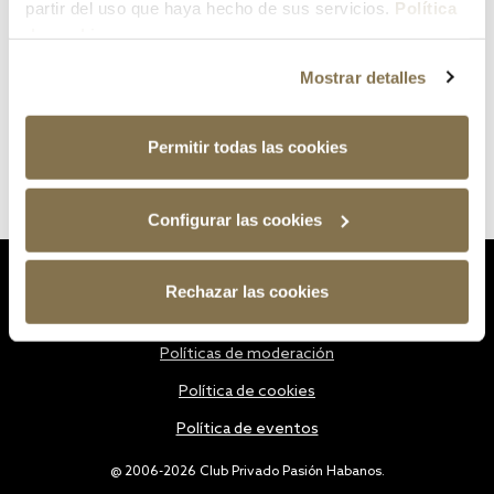
partir del uso que haya hecho de sus servicios.
Política
de cookies
Mostrar detalles
Permitir todas las cookies
Configurar las cookies
Estatutos
Rechazar las cookies
Política de privacidad
Políticas de moderación
Política de cookies
Política de eventos
@ 2006-2026 Club Privado Pasión Habanos.