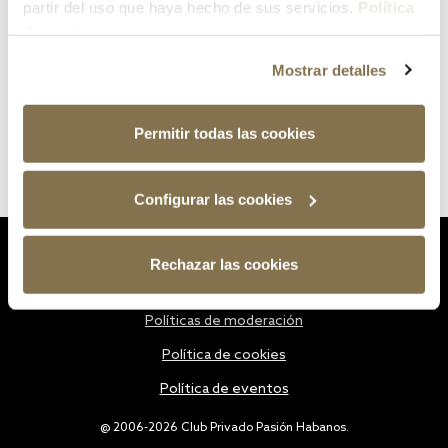
partir del uso que haya hecho de sus servicios.
Política
de cookies
Mostrar detalles
Permitir todas las cookies
Configurar las cookies
Estatutos
Rechazar las cookies
Política de privacidad
Políticas de moderación
Política de cookies
Política de eventos
@ 2006-2026 Club Privado Pasión Habanos.