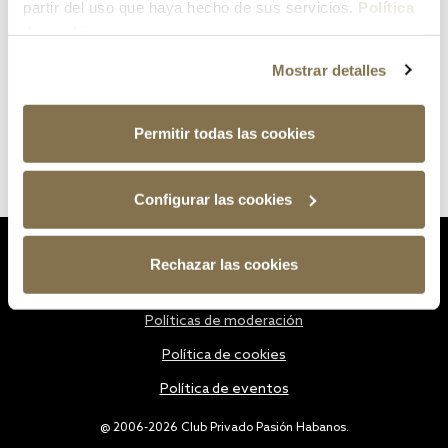
partir del uso que haya hecho de sus servicios.
Política
de cookies
Mostrar detalles
Permitir todas las cookies
Configurar las cookies
Estatutos
Rechazar las cookies
Política de privacidad
Políticas de moderación
Política de cookies
Política de eventos
@ 2006-2026 Club Privado Pasión Habanos.