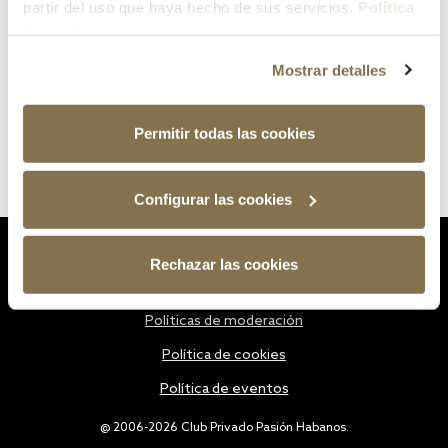
partir del uso que haya hecho de sus servicios.
Política
de cookies
Mostrar detalles
Permitir todas las cookies
Configurar las cookies
Estatutos
Rechazar las cookies
Política de privacidad
Políticas de moderación
Política de cookies
Política de eventos
@ 2006-2026 Club Privado Pasión Habanos.