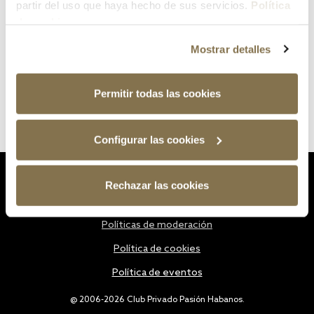
partir del uso que haya hecho de sus servicios.
Política
de cookies
Mostrar detalles
Permitir todas las cookies
Configurar las cookies
Estatutos
Rechazar las cookies
Política de privacidad
Políticas de moderación
Política de cookies
Política de eventos
@ 2006-2026 Club Privado Pasión Habanos.