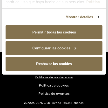
partir del uso que haya hecho de sus servicios.
Política
de cookies
Mostrar detalles
Permitir todas las cookies
Configurar las cookies
Estatutos
Rechazar las cookies
Política de privacidad
Políticas de moderación
Política de cookies
Política de eventos
@ 2006-2026 Club Privado Pasión Habanos.