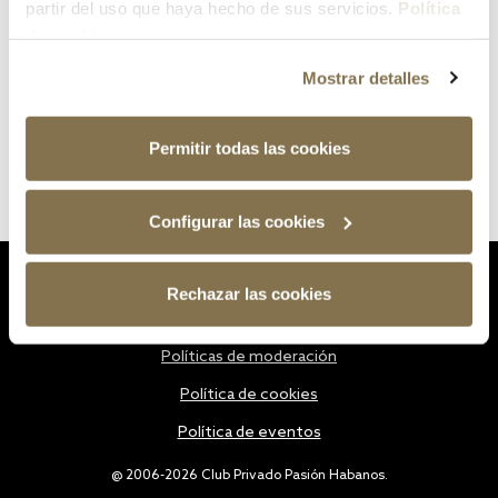
partir del uso que haya hecho de sus servicios.
Política
de cookies
Mostrar detalles
Permitir todas las cookies
Configurar las cookies
Estatutos
Rechazar las cookies
Política de privacidad
Políticas de moderación
Política de cookies
Política de eventos
@ 2006-2026 Club Privado Pasión Habanos.