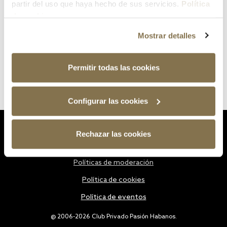
partir del uso que haya hecho de sus servicios.
Política
de cookies
Mostrar detalles
Permitir todas las cookies
Configurar las cookies
Estatutos
Rechazar las cookies
Política de privacidad
Políticas de moderación
Política de cookies
Política de eventos
@ 2006-2026 Club Privado Pasión Habanos.