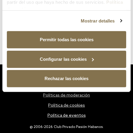
partir del uso que haya hecho de sus servicios.
Política
de cookies
Mostrar detalles
Permitir todas las cookies
Configurar las cookies
Estatutos
Rechazar las cookies
Política de privacidad
Políticas de moderación
Política de cookies
Política de eventos
@ 2006-2026 Club Privado Pasión Habanos.