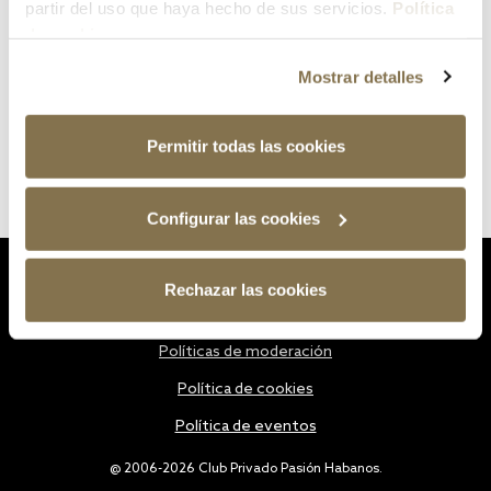
partir del uso que haya hecho de sus servicios.
Política
de cookies
Mostrar detalles
Permitir todas las cookies
Configurar las cookies
Estatutos
Rechazar las cookies
Política de privacidad
Políticas de moderación
Política de cookies
Política de eventos
@ 2006-2026 Club Privado Pasión Habanos.