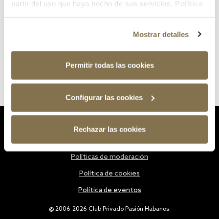
partir del uso que haya hecho de sus servicios.
Política
de cookies
Mostrar detalles
Permitir todas las cookies
Configurar las cookies
Estatutos
Rechazar las cookies
Política de privacidad
Políticas de moderación
Política de cookies
Política de eventos
@ 2006-2026 Club Privado Pasión Habanos.