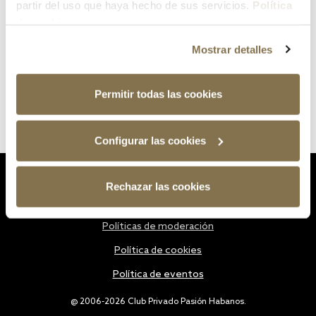
partir del uso que haya hecho de sus servicios.
Política
de cookies
Mostrar detalles
Permitir todas las cookies
Configurar las cookies
Estatutos
Rechazar las cookies
Política de privacidad
Políticas de moderación
Política de cookies
Política de eventos
@ 2006-2026 Club Privado Pasión Habanos.