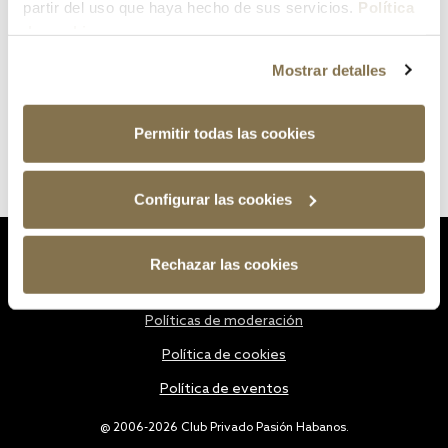
partir del uso que haya hecho de sus servicios.
Política
de cookies
Mostrar detalles
Permitir todas las cookies
Configurar las cookies
Estatutos
Rechazar las cookies
Política de privacidad
Políticas de moderación
Política de cookies
Política de eventos
@ 2006-2026 Club Privado Pasión Habanos.