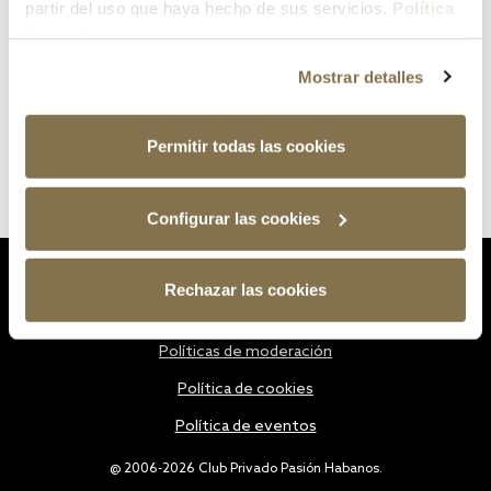
partir del uso que haya hecho de sus servicios.
Política
de cookies
Mostrar detalles
Permitir todas las cookies
Configurar las cookies
Estatutos
Rechazar las cookies
Política de privacidad
Políticas de moderación
Política de cookies
Política de eventos
@ 2006-2026 Club Privado Pasión Habanos.