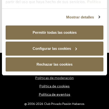
partir del uso que haya hecho de sus servicios.
Política
de cookies
Mostrar detalles
Permitir todas las cookies
Configurar las cookies
Estatutos
Rechazar las cookies
Política de privacidad
Políticas de moderación
Política de cookies
Política de eventos
@ 2006-2026 Club Privado Pasión Habanos.