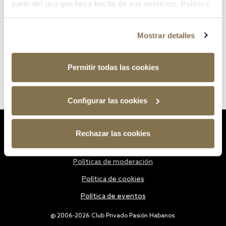
partir del uso que haya hecho de sus servicios.
Política
de cookies
Mostrar detalles
Permitir todas las cookies
Configurar las cookies
Estatutos
Rechazar las cookies
Política de privacidad
Políticas de moderación
Política de cookies
Política de eventos
@ 2006-2026 Club Privado Pasión Habanos.