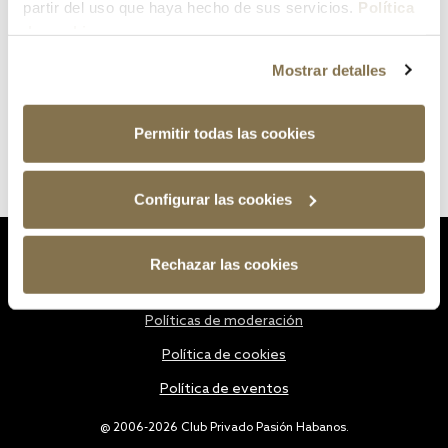
partir del uso que haya hecho de sus servicios.
Política
de cookies
Mostrar detalles
Permitir todas las cookies
Configurar las cookies
Estatutos
Rechazar las cookies
Política de privacidad
Políticas de moderación
Política de cookies
Política de eventos
@ 2006-2026 Club Privado Pasión Habanos.