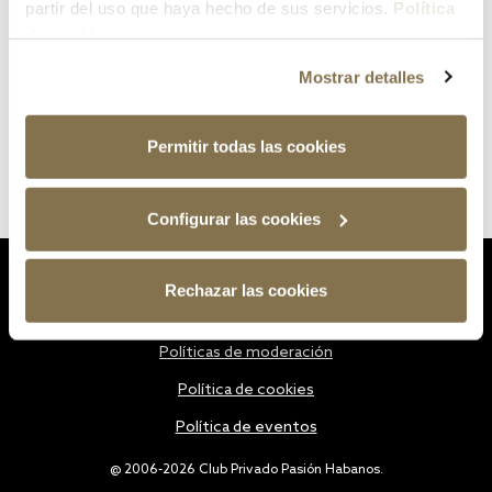
partir del uso que haya hecho de sus servicios.
Política
de cookies
Mostrar detalles
Permitir todas las cookies
Configurar las cookies
Estatutos
Rechazar las cookies
Política de privacidad
Políticas de moderación
Política de cookies
Política de eventos
@ 2006-2026 Club Privado Pasión Habanos.