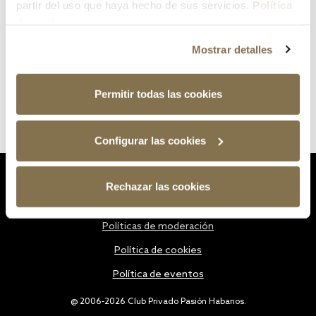
partir del uso que haya hecho de sus servicios.
Política
de cookies
Mostrar detalles
Permitir todas las cookies
Configurar las cookies
Estatutos
Rechazar las cookies
Política de privacidad
Políticas de moderación
Política de cookies
Política de eventos
@ 2006-2026 Club Privado Pasión Habanos.