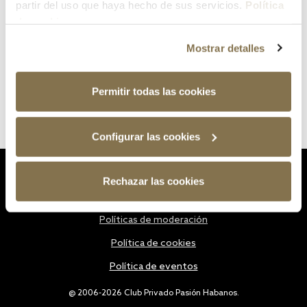
partir del uso que haya hecho de sus servicios.
Política
de cookies
Mostrar detalles
Permitir todas las cookies
Configurar las cookies
Estatutos
Rechazar las cookies
Política de privacidad
Políticas de moderación
Política de cookies
Política de eventos
@ 2006-2026 Club Privado Pasión Habanos.