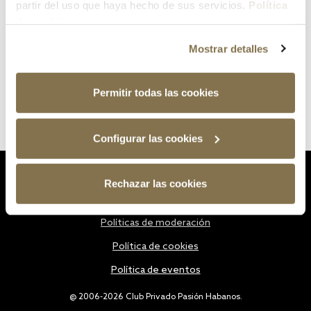
partir del uso que haya hecho de sus servicios.
Política
de cookies
Mostrar detalles
Permitir todas las cookies
Configurar las cookies
Estatutos
Rechazar las cookies
Política de privacidad
Políticas de moderación
Política de cookies
Política de eventos
@ 2006-2026 Club Privado Pasión Habanos.