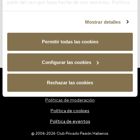
partir del uso que haya hecho de sus servicios.
Política
de cookies
Mostrar detalles
Permitir todas las cookies
Configurar las cookies
Estatutos
Rechazar las cookies
Política de privacidad
Políticas de moderación
Política de cookies
Política de eventos
@ 2006-2026 Club Privado Pasión Habanos.