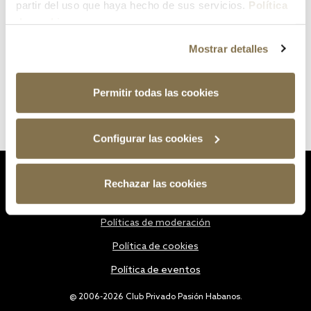
partir del uso que haya hecho de sus servicios.
Política
de cookies
Mostrar detalles
Permitir todas las cookies
Configurar las cookies
Estatutos
Rechazar las cookies
Política de privacidad
Políticas de moderación
Política de cookies
Política de eventos
@ 2006-2026 Club Privado Pasión Habanos.