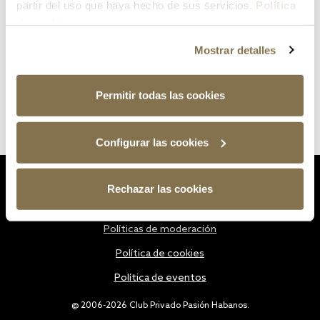
partir del uso que haya hecho de sus servicios.
Política
de cookies
Mostrar detalles
Permitir todas las cookies
Configurar las cookies
Estatutos
Rechazar las cookies
Política de privacidad
Políticas de moderación
Política de cookies
Política de eventos
@ 2006-2026 Club Privado Pasión Habanos.