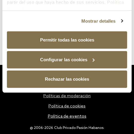
partir del uso que haya hecho de sus servicios.
Política
de cookies
Mostrar detalles
Permitir todas las cookies
Configurar las cookies
Estatutos
Rechazar las cookies
Política de privacidad
Políticas de moderación
Política de cookies
Política de eventos
@ 2006-2026 Club Privado Pasión Habanos.