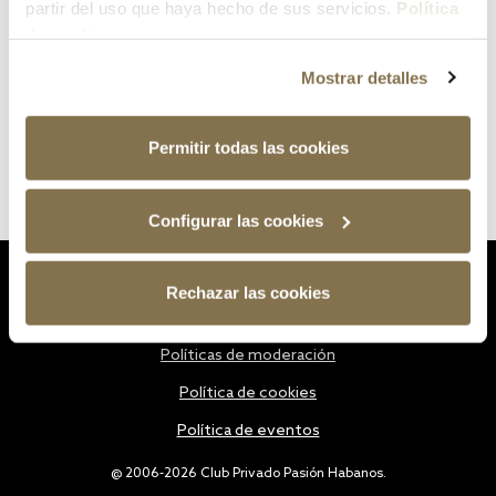
partir del uso que haya hecho de sus servicios.
Política
de cookies
Mostrar detalles
Permitir todas las cookies
Configurar las cookies
Estatutos
Rechazar las cookies
Política de privacidad
Políticas de moderación
Política de cookies
Política de eventos
@ 2006-2026 Club Privado Pasión Habanos.