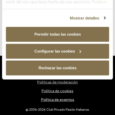
partir del uso que haya hecho de sus servicios.
Política
de cookies
Mostrar detalles
Permitir todas las cookies
Configurar las cookies
Estatutos
Rechazar las cookies
Política de privacidad
Políticas de moderación
Política de cookies
Política de eventos
@ 2006-2026 Club Privado Pasión Habanos.