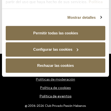
partir del uso que haya hecho de sus servicios.
Política
de cookies
Mostrar detalles
Permitir todas las cookies
Configurar las cookies
Estatutos
Rechazar las cookies
Política de privacidad
Políticas de moderación
Política de cookies
Política de eventos
@ 2006-2026 Club Privado Pasión Habanos.