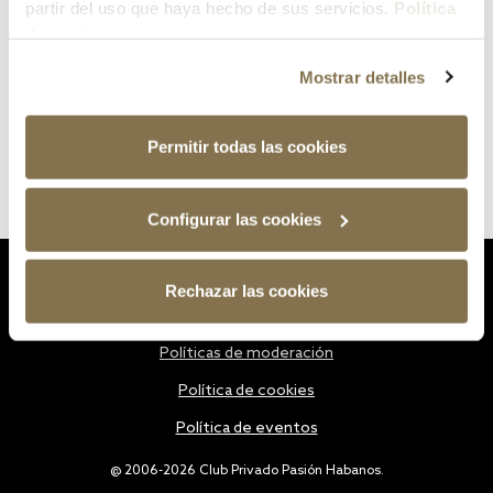
partir del uso que haya hecho de sus servicios.
Política
de cookies
Mostrar detalles
Permitir todas las cookies
Configurar las cookies
Estatutos
Rechazar las cookies
Política de privacidad
Políticas de moderación
Política de cookies
Política de eventos
@ 2006-2026 Club Privado Pasión Habanos.