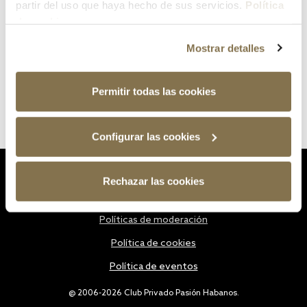
partir del uso que haya hecho de sus servicios.
Política
de cookies
Mostrar detalles
Permitir todas las cookies
Configurar las cookies
Estatutos
Rechazar las cookies
Política de privacidad
Políticas de moderación
Política de cookies
Política de eventos
@ 2006-2026 Club Privado Pasión Habanos.