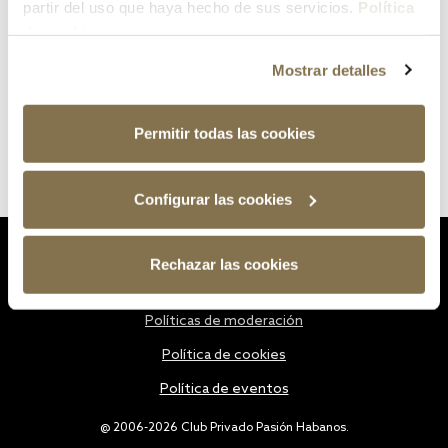
partir del uso que haya hecho de sus servicios.
Política
de cookies
Mostrar detalles
Permitir todas las cookies
Configurar las cookies
Estatutos
Rechazar las cookies
Política de privacidad
Políticas de moderación
Política de cookies
Política de eventos
@ 2006-2026 Club Privado Pasión Habanos.