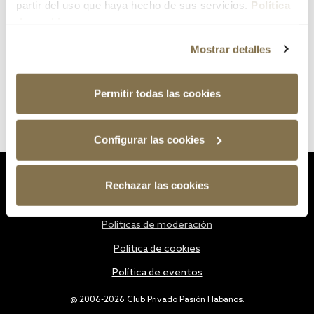
partir del uso que haya hecho de sus servicios.
Política
de cookies
Mostrar detalles
Permitir todas las cookies
Configurar las cookies
Estatutos
Rechazar las cookies
Política de privacidad
Políticas de moderación
Política de cookies
Política de eventos
@ 2006-2026 Club Privado Pasión Habanos.