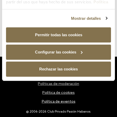
partir del uso que haya hecho de sus servicios.
Política
de cookies
Mostrar detalles
Permitir todas las cookies
Configurar las cookies
Estatutos
Rechazar las cookies
Política de privacidad
Políticas de moderación
Política de cookies
Política de eventos
@ 2006-2026 Club Privado Pasión Habanos.