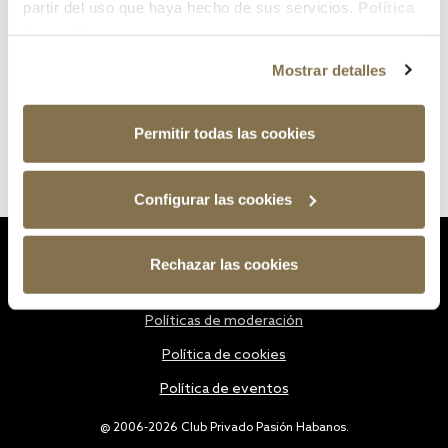
partir del uso que haya hecho de sus servicios.
Política
de cookies
Mostrar detalles
Permitir todas las cookies
Configurar las cookies
Estatutos
Rechazar las cookies
Política de privacidad
Políticas de moderación
Política de cookies
Política de eventos
@ 2006-2026 Club Privado Pasión Habanos.