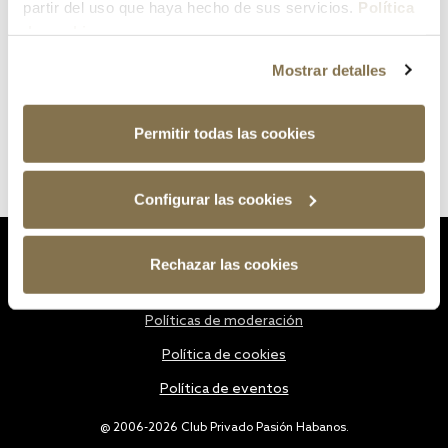
partir del uso que haya hecho de sus servicios.
Política
de cookies
Mostrar detalles
Permitir todas las cookies
Configurar las cookies
Estatutos
Rechazar las cookies
Política de privacidad
Políticas de moderación
Política de cookies
Política de eventos
@ 2006-2026 Club Privado Pasión Habanos.