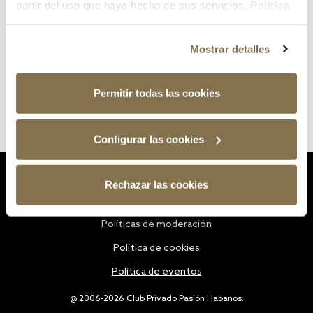
partir del uso que haya hecho de sus servicios.
Política
de cookies
Mostrar detalles
Permitir todas las cookies
Configurar las cookies
Estatutos
Rechazar las cookies
Política de privacidad
Políticas de moderación
Política de cookies
Política de eventos
@ 2006-2026 Club Privado Pasión Habanos.