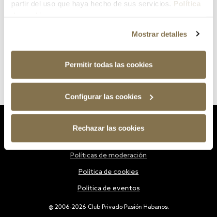
partir del uso que haya hecho de sus servicios.
Política
de cookies
Mostrar detalles
Permitir todas las cookies
Configurar las cookies
Estatutos
Rechazar las cookies
Política de privacidad
Políticas de moderación
Política de cookies
Política de eventos
@ 2006-2026 Club Privado Pasión Habanos.