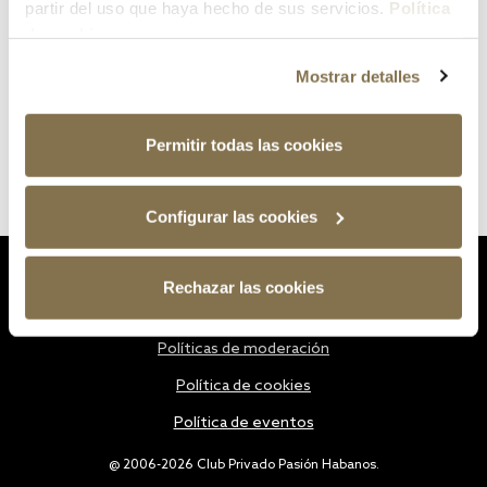
partir del uso que haya hecho de sus servicios.
Política
de cookies
Mostrar detalles
Permitir todas las cookies
Configurar las cookies
Estatutos
Rechazar las cookies
Política de privacidad
Políticas de moderación
Política de cookies
Política de eventos
@ 2006-2026 Club Privado Pasión Habanos.