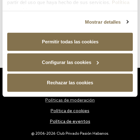
partir del uso que haya hecho de sus servicios.
Política
de cookies
Mostrar detalles
Permitir todas las cookies
Configurar las cookies
Estatutos
Rechazar las cookies
Política de privacidad
Políticas de moderación
Política de cookies
Política de eventos
@ 2006-2026 Club Privado Pasión Habanos.