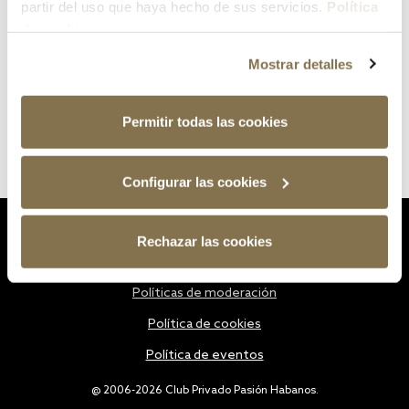
partir del uso que haya hecho de sus servicios.
Política
de cookies
Mostrar detalles
Permitir todas las cookies
Configurar las cookies
Estatutos
Rechazar las cookies
Política de privacidad
Políticas de moderación
Política de cookies
Política de eventos
@ 2006-2026 Club Privado Pasión Habanos.