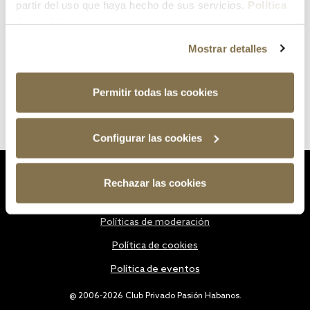
partir del uso que haya hecho de sus servicios.
Política
de cookies
Mostrar detalles
Permitir todas las cookies
Configurar las cookies
Estatutos
Rechazar las cookies
Política de privacidad
Políticas de moderación
Política de cookies
Política de eventos
@ 2006-2026 Club Privado Pasión Habanos.